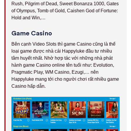
Rush, Pilgrim of Dead, Sweet Bonanza 1000, Gates
of Olympus, Tomb of Gold, Caishen God of Fortune:
Hold and Win,…
Game Casino
Bên cạnh Video Slots thì game Casino cũng là thể
loại game được nhà cái Happyluke đầu tư nhiều
tâm huyết nhất. Nhờ hợp tác với những nhà phát
hành game Casino online tên tuổi như: Evolution,
Pragmatic Play, WM Casino, Ezugi,… nên
Happyluke mang tới cho người chơi rất nhiều game
Casino hấp dẫn.