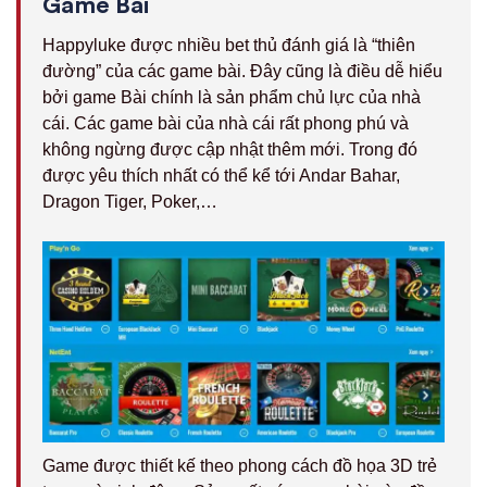
Game Bài
Happyluke được nhiều bet thủ đánh giá là “thiên
đường” của các game bài. Đây cũng là điều dễ hiểu
bởi game Bài chính là sản phẩm chủ lực của nhà
cái. Các game bài của nhà cái rất phong phú và
không ngừng được cập nhật thêm mới. Trong đó
được yêu thích nhất có thể kể tới Andar Bahar,
Dragon Tiger, Poker,…
Game được thiết kế theo phong cách đồ họa 3D trẻ