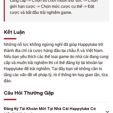
cung cấp -> Chọn trò chơi muốn thử sức -> Chọn
giới hạn cược -> Chọn mức cược cụ thể -> Đặt
cược và bắt đầu trải nghiệm game.
Kết Luận
Những nỗ lực không ngừng nghỉ đã giúp Happyluke trở
thành địa chỉ cá cược hàng đầu tại châu Á và Việt Nam.
Nếu bạn yêu thích các thể loại game do nhà cái đang cung
cấp và muốn trải nghiệm thì có thể đăng ký tài khoản tại
Happyluke để trải nghiệm. Tại đây bạn sẽ không cần lo
lắng các vấn đề về pháp lý, rò rỉ thông tin hay gian lận, lừa
đảo.
Câu Hỏi Thường Gặp
Đăng Ký Tài Khoản Mới Tại Nhà Cái Happyluke Có