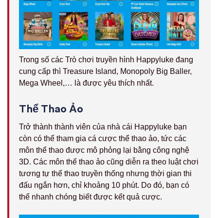
Trong số các Trò chơi truyền hình Happyluke đang
cung cấp thì Treasure Island, Monopoly Big Baller,
Mega Wheel,… là được yêu thích nhất.
Thể Thao Ảo
Trở thành thành viên của nhà cái Happyluke bạn
còn có thể tham gia cá cược thể thao ảo, tức các
môn thể thao được mô phỏng lại bằng công nghệ
3D. Các môn thể thao ảo cũng diễn ra theo luật chơi
tương tự thể thao truyền thống nhưng thời gian thi
đấu ngắn hơn, chỉ khoảng 10 phút. Do đó, bạn có
thể nhanh chóng biết được kết quả cược.