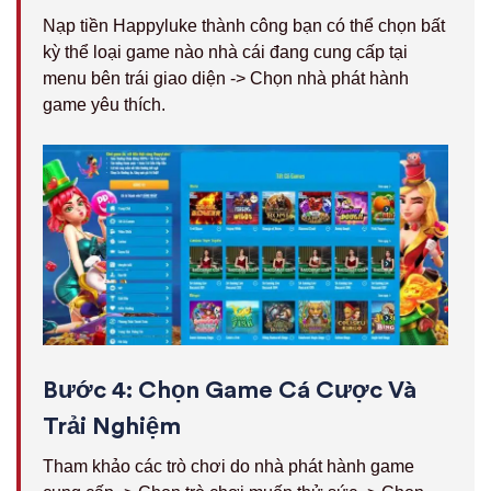
Nạp tiền Happyluke thành công bạn có thể chọn bất
kỳ thể loại game nào nhà cái đang cung cấp tại
menu bên trái giao diện -> Chọn nhà phát hành
game yêu thích.
Bước 4: Chọn Game Cá Cược Và
Trải Nghiệm
Tham khảo các trò chơi do nhà phát hành game