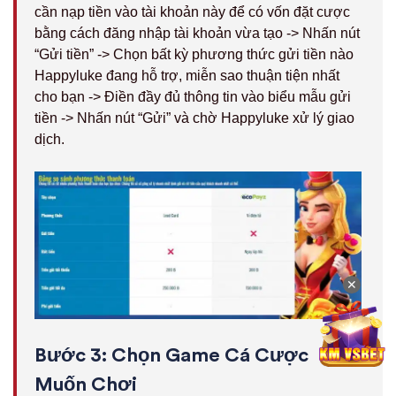
cần nạp tiền vào tài khoản này để có vốn đặt cược
bằng cách đăng nhập tài khoản vừa tạo -> Nhấn nút
“Gửi tiền” -> Chọn bất kỳ phương thức gửi tiền nào
Happyluke đang hỗ trợ, miễn sao thuận tiện nhất
cho bạn -> Điền đầy đủ thông tin vào biểu mẫu gửi
tiền -> Nhấn nút “Gửi” và chờ Happyluke xử lý giao
dịch.
✕
Bước 3: Chọn Game Cá Cược
Muốn Chơi