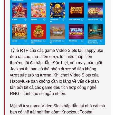
Tỷ lệ RTP của các game Video Slots tại Happyluke
đều rất cao, mức tiền cược tối thiểu thấp, tiền
thưởng tối đa hấp dẫn. Đặc biệt, nếu may mắn giật
Jackpot thì bạn có thể nhận được số tiền khủng
vượt sức tưởng tượng. Khi chơi Video Slots của
Happyluke bạn không cần lo lắng về vấn đề gian
lận bởi tất cả các game đều tích hợp công nghệ
RNG – trình tạo số ngẫu nhiên.
Một số tựa game Video Slots hấp dẫn tại nhà cái mà
bạn có thể trải nghiệm gồm: Knockout Football