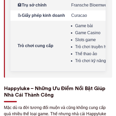
🏦
Trụ sở chính
Fransche Bloemweg 4, 
📝
Giấy phép kinh doanh
Curacao
Game bài
Game Casino
Slots game
Trò chơi cung cấp
Trò chơi truyền hình
Thể thao ảo
Trò chơi kỹ năng
Happyluke – Những Ưu Điểm Nổi Bật Giúp
Nhà Cái Thành Công
Mặc dù ra đời tương đối muộn và cũng không cung cấp
quá nhiều thể loại game. Thế nhưng nhà cái Happyluke