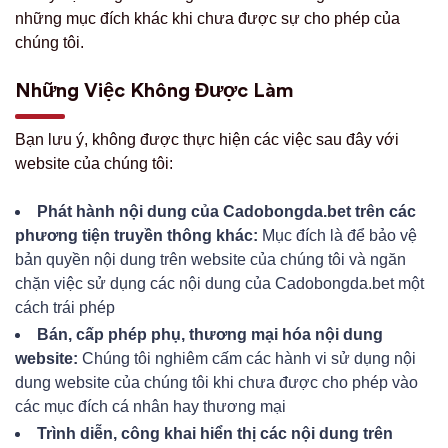
những mục đích khác khi chưa được sự cho phép của
chúng tôi.
Những Việc Không Được Làm
Bạn lưu ý, không được thực hiện các việc sau đây với
website của chúng tôi:
Phát hành nội dung của Cadobongda.bet trên các
phương tiện truyền thông khác:
Mục đích là để bảo vệ
bản quyền nội dung trên website của chúng tôi và ngăn
chặn việc sử dụng các nội dung của Cadobongda.bet một
cách trái phép
Bán, cấp phép phụ, thương mại hóa nội dung
website:
Chúng tôi nghiêm cấm các hành vi sử dụng nội
dung website của chúng tôi khi chưa được cho phép vào
các mục đích cá nhân hay thương mại
Trình diễn, công khai hiển thị các nội dung trên