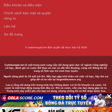
Điều khoản và điều kiện
Chính sách bảo mật và quyền
riêng tư
Liên hệ
Sơ đồ trang
© cadobongda.bet Bản quyền đã được bảo hộ 2026
Cadobongda.bet là một trang web cung cấp nội dung giáo dục về ngành công nghiệp
cờ bạc, đánh giá cá cược thể thao và các ưu đãi tiền thưởng, cùng với thông tin bổ
sung về lĩnh vực trò chơi trực tuyến.
Người dùng phải từ 18 tuổi trở lên. Nếu bạn gặp khó khăn với việc cờ bạc, hãy tìm sự
giúp đỡ và tư vấn tại begambleaware.org.
Lưu ý rằng nội dung trên trang web này không được coi là lời khuyên cá cược. Cá
cược là một hoạt động mang tính đầu cơ. Khi cá cược, vốn của bạn đang gặp rủi ro.
Trang web này miễn phí cho bạn sử dụng, nhưng chúng tôi có thể nhận được hoa
×
×
×
hồng từ các công ty mà chúng tôi giới thiệu trên trang web này.
Trang web này được bảo vệ bởi reCAPTCHA và các
Chính sách bảo mật
và
Điều
khoản dịch vụ
của Google được áp dụng.